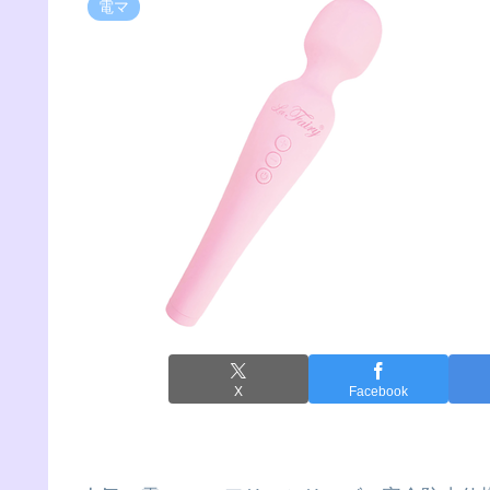
電マ
X
Facebook