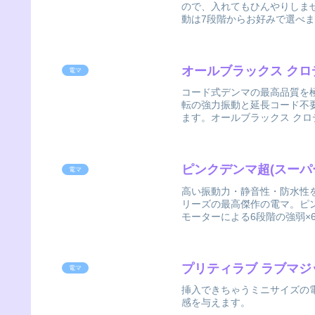
ので、入れてもひんやりしません
動は7段階からお好みで選べま
オールブラックス クロ
電マ
コード式デンマの最高品質を極
転の強力振動と延長コード不要
ます。オールブラックス クロデ
ピンクデンマ超(スーパ
電マ
高い振動力・静音性・防水性
リーズの最高傑作の電マ。ピン
モーターによる6段階の強弱×6
プリティラブ ラブマジ
電マ
挿入できちゃうミニサイズの
感を与えます。