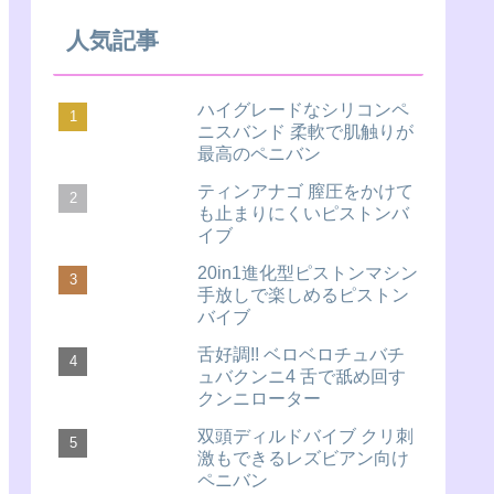
人気記事
ハイグレードなシリコンペ
ニスバンド 柔軟で肌触りが
最高のペニバン
ティンアナゴ 膣圧をかけて
も止まりにくいピストンバ
イブ
20in1進化型ピストンマシン
手放しで楽しめるピストン
バイブ
舌好調!! ベロベロチュバチ
ュバクンニ4 舌で舐め回す
クンニローター
双頭ディルドバイブ クリ刺
激もできるレズビアン向け
ペニバン