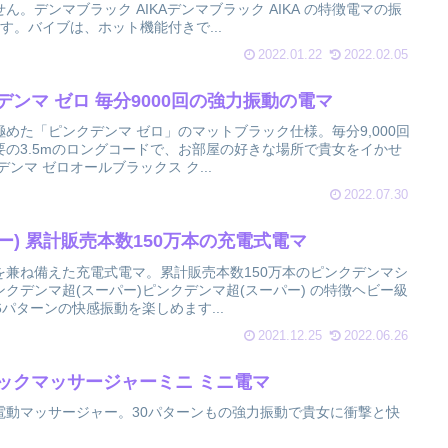
。デンマブラック AIKAデンマブラック AIKA の特徴電マの振
す。バイブは、ホット機能付きで...
2022.01.22
2022.02.05
デンマ ゼロ 毎分9000回の強力振動の電マ
めた「ピンクデンマ ゼロ」のマットブラック仕様。毎分9,000回
の3.5mのロングコードで、お部屋の好きな場所で貴女をイかせ
ンマ ゼロオールブラックス ク...
2022.07.30
ー) 累計販売本数150万本の充電式電マ
を兼ね備えた充電式電マ。累計販売本数150万本のピンクデンマシ
クデンマ超(スーパー)ピンクデンマ超(スーパー) の特徴ヘビー級
パターンの快感振動を楽しめます...
2021.12.25
2022.06.26
ックマッサージャーミニ ミニ電マ
電動マッサージャー。30パターンもの強力振動で貴女に衝撃と快