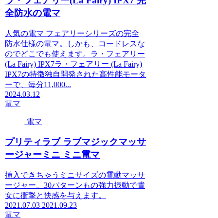
ラ・フェアリー(La Fairy) IPX7 完
全防水の電マ
人気の電マ フェアリーシリーズの完全
防水仕様の電マ。しかも、コードレスな
のでどこでも使えます。ラ・フェアリー
(La Fairy) IPX7ラ・フェアリー (La Fairy)
IPX7の特徴独自開発された高性能モータ
ーで、毎分11,000...
2024.03.12
電マ
電マ
プリティラブ ラブマジックマッサ
ージャーミニ ミニ電マ
挿入できちゃうミニサイズの電動マッサ
ージャー。30パターンもの強力振動で貴
女に衝撃と快感を与えます。
2021.07.03
2021.09.23
電マ