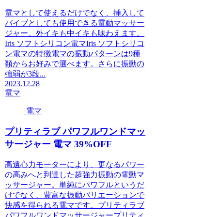
電マとして使えるだけでなく、挿入して
バイブとしても使用できる電動マッサー
ジャー。外イキも中イキも味わえます。
Iris ソフトシリコン電マIris ソフトシリコ
ン電マの特徴電マの振動パターンは9種
類からお好みで選べます。さらに振動の
強弱が3段...
2023.12.28
電マ
電マ
プリティラブ パワフルワンドマッ
サージャー 電マ 39%OFF
高遠心力モーターにより、更なるパワー
の高みへと到達した超強力振動の電動マ
ッサージャー。単純にパワフルというだ
けでなく、豊富な振動バリエーションで
快感を得られる電マです。プリティラブ
パワフルワンドマッサージャープリティ