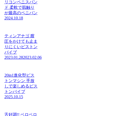
リコンペニスバン
ド 柔軟で肌触り
が最高のペニバン
2024.10.18
ティンアナゴ 膣
圧をかけても止ま
りにくいピストン
バイブ
2023.01.28
2023.02.06
20in1進化型ピス
トンマシン 手放
しで楽しめるピス
トンバイブ
2025.10.15
舌好調!! ベロベロ