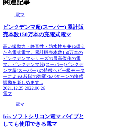
関連記事
電マ
ピンクデンマ超(スーパー) 累計販
売本数150万本の充電式電マ
高い振動力・静音性・防水性を兼ね備え
た充電式電マ。累計販売本数150万本の
ピンクデンマシリーズの最高傑作の電
マ。ピンクデンマ超(スーパー)ピンクデ
ンマ超(スーパー) の特徴ヘビー級モータ
ーによる6段階の強弱×6パターンの快感
振動を楽しめます...
2021.12.25
2022.06.26
電マ
電マ
Iris ソフトシリコン電マ バイブと
しても使用できる電マ