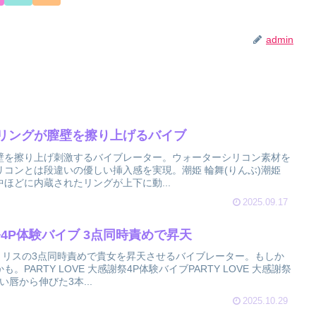
admin
内蔵リングが膣壁を擦り上げるバイブ
壁を擦り上げ刺激するバイブレーター。ウォーターシリコン素材を
コンとは段違いの優しい挿入感を実現。潮姫 輪舞(りんぶ)潮姫
中ほどに内蔵されたリングが上下に動...
2025.09.17
謝祭4P体験バイブ 3点同時責めで昇天
トリスの3点同時責めで貴女を昇天させるバイブレーター。もしか
PARTY LOVE 大感謝祭4P体験バイブPARTY LOVE 大感謝祭
い唇から伸びた3本...
2025.10.29