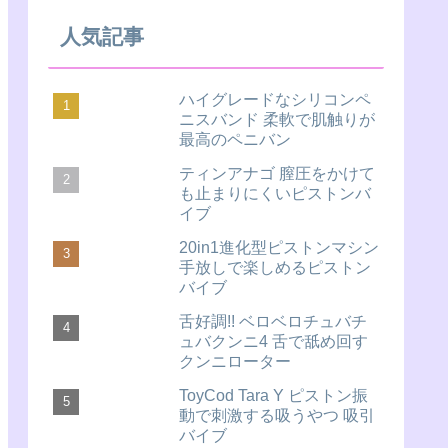
人気記事
ハイグレードなシリコンペ
ニスバンド 柔軟で肌触りが
最高のペニバン
ティンアナゴ 膣圧をかけて
も止まりにくいピストンバ
イブ
20in1進化型ピストンマシン
手放しで楽しめるピストン
バイブ
舌好調!! ベロベロチュバチ
ュバクンニ4 舌で舐め回す
クンニローター
ToyCod Tara Y ピストン振
動で刺激する吸うやつ 吸引
バイブ