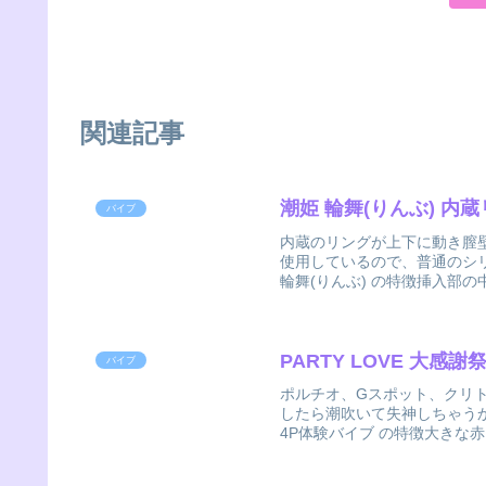
関連記事
潮姫 輪舞(りんぶ) 
バイブ
内蔵のリングが上下に動き膣
使用しているので、普通のシリ
輪舞(りんぶ) の特徴挿入部の
PARTY LOVE 大感
バイブ
ポルチオ、Gスポット、クリ
したら潮吹いて失神しちゃうかも。
4P体験バイブ の特徴大きな赤