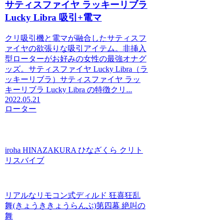
サティスファイヤ ラッキーリブラ
Lucky Libra 吸引+電マ
クリ吸引機と電マが融合したサティスフ
ァイヤの欲張りな吸引アイテム。非挿入
型ローターがお好みの女性の最強オナグ
ッズ。サティスファイヤ Lucky Libra（ラ
ッキーリブラ）サティスファイヤ ラッ
キーリブラ Lucky Libra の特徴クリ...
2022.05.21
ローター
iroha HINAZAKURA ひなざくら クリト
リスバイブ
リアルなリモコン式ディルド 狂喜狂乱
舞(きょうききょうらんぶ)第四幕 絶叫の
舞