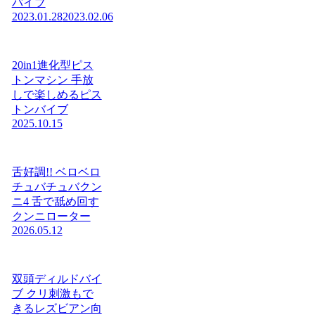
バイブ
2023.01.28
2023.02.06
20in1進化型ピス
トンマシン 手放
しで楽しめるピス
トンバイブ
2025.10.15
舌好調!! ベロベロ
チュバチュバクン
ニ4 舌で舐め回す
クンニローター
2026.05.12
双頭ディルドバイ
ブ クリ刺激もで
きるレズビアン向