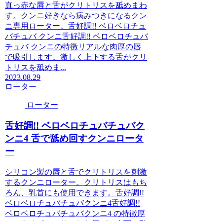
真っ赤な唇と舌がクリトリスを舐めまわ
す。クンニ好きなら病みつきになるクン
ニ専用ローター。舌好調!! ベロベロチュ
バチュバ クンニ舌好調!! ベロベロチュバ
チュバ クンニの特徴リアルな肉厚の唇
で吸引します。激しく上下する舌がクリ
トリスを舐めま...
2023.08.29
ローター
ローター
舌好調!! ベロベロチュバチュバク
ンニ4 舌で舐め回すクンニロータ
ー
シリコン製の唇と舌でクリトリスを刺激
するクンニローター。クリトリスはもち
ろん、乳首にも使用できます。舌好調!!
ベロベロチュバチュバクンニ4舌好調!!
ベロベロチュバチュバクンニ4 の特徴厚