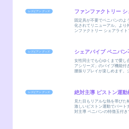
ファンファクトリー シ
レズビアン グッズ
固定具が不要でペニバンのよ
化されてリニューアル。より
ンファクトリー シェアライトフ
シェアバイブ ペニバ
レズビアン グッズ
女性同士でも心ゆくまで愛し合
アシリーズ」のバイブ機能付
腰振りプレイが楽しめます。シ
絶対主導 ピストン運
レズビアン グッズ
見た目もリアルな熱を帯びた
激しいピストン運動でパートナ
対主導 ペニバンの特徴玉付き