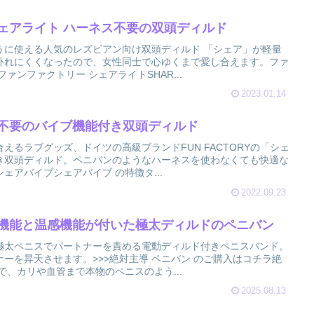
ェアライト ハーネス不要の双頭ディルド
うに使える人気のレズビアン向け双頭ディルド 「シェア」が軽量
外れにくくなったので、女性同士で心ゆくまで愛し合えます。ファ
ァンファクトリー シェアライトSHAR...
2023.01.14
ン不要のバイブ機能付き双頭ディルド
えるラブグッズ、ドイツの高級ブランドFUN FACTORYの「シェ
き双頭ディルド。ペニバンのようなハーネスを使わなくても快適な
ェアバイブシェアバイブ の特徴タ...
2022.09.23
動機能と温感機能が付いた極太ディルドのペニバン
極太ペニスでパートナーを責める電動ディルド付きペニスバンド。
ーを昇天させます。>>>絶対主導 ペニバン のご購入はコチラ絶
で、カリや血管まで本物のペニスのよう...
2025.08.13