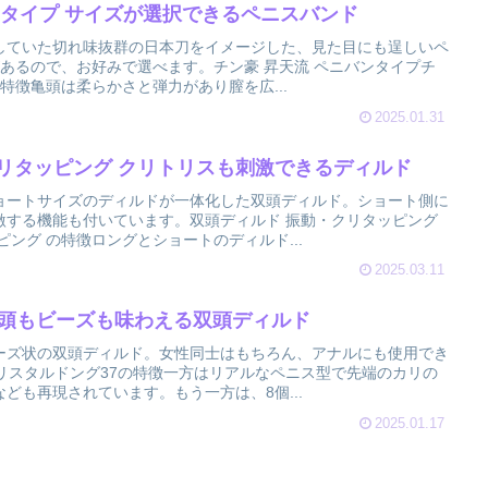
ンタイプ サイズが選択できるペニスバンド
していた切れ味抜群の日本刀をイメージした、見た目にも逞しいペ
あるので、お好みで選べます。チン豪 昇天流 ペニバンタイプチ
特徴亀頭は柔らかさと弾力があり膣を広...
2025.01.31
リタッピング クリトリスも刺激できるディルド
ョートサイズのディルドが一体化した双頭ディルド。ショート側に
激する機能も付いています。双頭ディルド 振動・クリタッピング
ピング の特徴ロングとショートのディルド...
2025.03.11
亀頭もビーズも味わえる双頭ディルド
ーズ状の双頭ディルド。女性同士はもちろん、アナルにも使用でき
リスタルドング37の特徴一方はリアルなペニス型で先端のカリの
ども再現されています。もう一方は、8個...
2025.01.17