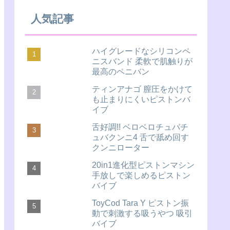
人気記事
ハイグレードなシリコンペ
ニスバンド 柔軟で肌触りが
最高のペニバン
ティンアナゴ 膣圧をかけて
も止まりにくいピストンバ
イブ
舌好調!! ベロベロチュバチ
ュバクンニ4 舌で舐め回す
クンニローター
20in1進化型ピストンマシン
手放しで楽しめるピストン
バイブ
ToyCod Tara Y ピストン振
動で刺激する吸うやつ 吸引
バイブ