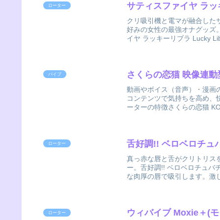
サティスファイヤ ラッキー
ローター
クリ吸引機と電マが融合した
好みの女性の最強オナグッズ。サ
イヤ ラッキーリブラ Lucky Lib
さくらの恋猫 映像連
バイブ
動画やボイス（音声）・漫画
コンテンツで気持ちを高め、
ーターの特徴さくらの恋猫 KO
舌好調!! ベロベロチ
ローター
真っ赤な唇と舌がクリトリス
ー。舌好調!! ベロベロチュバ
な肉厚の唇で吸引します。激し
ウィバイブ Moxie＋
ローター