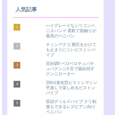
人気記事
ハイグレードなシリコンペ
ニスバンド 柔軟で肌触りが
最高のペニバン
ティンアナゴ 膣圧をかけて
も止まりにくいピストンバ
イブ
舌好調!! ベロベロチュバチ
ュバクンニ4 舌で舐め回す
クンニローター
20in1進化型ピストンマシン
手放しで楽しめるピストン
バイブ
双頭ディルドバイブ クリ刺
激もできるレズビアン向け
ペニバン