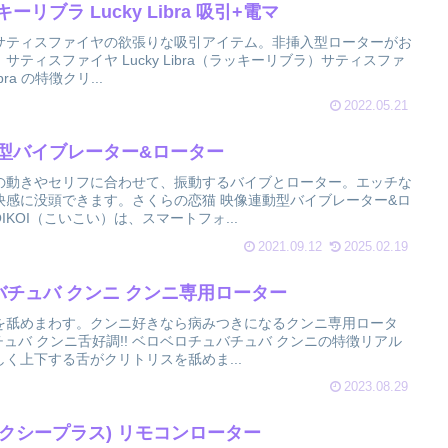
リブラ Lucky Libra 吸引+電マ
サティスファイヤの欲張りな吸引アイテム。非挿入型ローターがお
ティスファイヤ Lucky Libra（ラッキーリブラ）サティスファ
ra の特徴クリ...
2022.05.21
動型バイブレーター&ローター
の動きやセリフに合わせて、振動するバイブとローター。エッチな
快感に没頭できます。さくらの恋猫 映像連動型バイブレーター&ロ
IKOI（こいこい）は、スマートフォ...
2021.09.12
2025.02.19
ュバチュバ クンニ クンニ専用ローター
を舐めまわす。クンニ好きなら病みつきになるクンニ専用ロータ
チュバ クンニ舌好調!! ベロベロチュバチュバ クンニの特徴リアル
く上下する舌がクリトリスを舐めま...
2023.08.29
(モクシープラス) リモコンローター