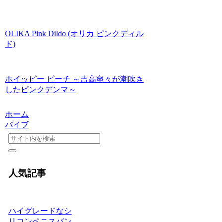
OLIKA Pink Dildo (オリカ ピンクディル
ド)
ホイッピー ピーチ ～吉高寧々が潮吹き
したピンクデンマ～
ホーム
バイブ
人気記事
ハイグレードなシ
リコンペニスバン