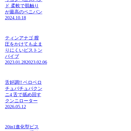
ド 柔軟で肌触り
が最高のペニバン
2024.10.18
ティンアナゴ 膣
圧をかけても止ま
りにくいピストン
バイブ
2023.01.28
2023.02.06
舌好調!! ベロベロ
チュバチュバクン
ニ4 舌で舐め回す
クンニローター
2026.05.12
20in1進化型ピス