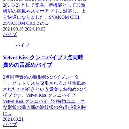
2(シシ2) として登場。新機能として加熱
機能の搭載やスマホアプリに対応し、よ
り快適になりました。SVAKOM CICI
2SVAKOM CICI 2 の...
2024.09.19
2024.10.03
バイブ
バイブ
Velvet Kiss クンニバイブ 2点同時
責めの舌舐めバイブ
2点同時責めの新形状のバイブレータ
ー。クリトリスを吸引されるより舌舐め
された方が好きという貴女にお勧めのバ
イブです。Velvet Kiss クンニバイブ
Velvet Kiss クンニバイブの特徴ユニーク
な形状の挿入部の波紋状の突起が挿入時
に...
2024.03.21
バイブ