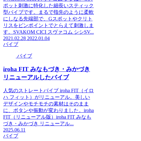
ポット刺激に特化した細長いスティック
型バイブです。まるで指先のように柔軟
にしなる先端部で、Gスポットやクリト
リスをピンポイントでとらえて刺激しま
す。SVAKOM CICI スヴァコム シシSV...
2021.02.28
2022.01.04
バイブ
バイブ
iroha FIT みなもづき・みかづき
リニューアルしたバイブ
人気のストレートバイブ iroha FIT（イロ
ハ フィット）がリニューアル。美しい
デザインやモチモチの素材はそのまま
に、ボタンや振動が変わりました。iroha
FIT（リニューアル版）iroha FIT みなも
づき・みかづき リニューアル...
2025.06.11
バイブ