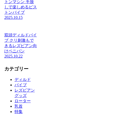
トンマシン 手放
しで楽しめるピス
トンバイブ
2025.10.15
双頭ディルドバイ
ブ クリ刺激もで
きるレズビアン向
けペニバン
2025.10.22
カテゴリー
ディルド
バイブ
レズビアン
グッズ
ローター
乳首
特集