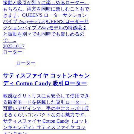
振動と吸引が別々に楽しめるローター。
もちろん、両方を同時に楽しむこともで
きます。QUEEN'S ローターサクション
バイブ 2wayモデルQUEEN'S ローターサ
クションバイブ 2Wayモデルの特徴吸引
と振動を別々でも同時でも楽しめるの
で、...
2023.10.17
ローター
ローター
サティスファイヤ コットンキャン
ディ Cotton Candy 吸引ローター
敏感なクリトリスにも安心して使用でき
る微弱モードを搭載した吸引ローター。
可愛いデザインで、手の中にスッポリ収
まるくらいコンパクトなのも魅力です。
サティスファイヤ Cotton Candy（コット
ンキャンディ）サティスファイヤ コッ
トンキャン...