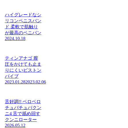
ハイグレードなシ
リコンペニスバン
ド 柔軟で肌触り
が最高のペニバン
2024.10.18
ティンアナゴ 膣
圧をかけても止ま
りにくいピストン
バイブ
2023.01.28
2023.02.06
舌好調!! ベロベロ
チュバチュバクン
ニ4 舌で舐め回す
クンニローター
2026.05.12