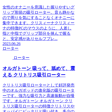
女性のオナニーを意識した握りやすいグ
リップ形状の吸引ローター。音も静かな
ので周りを気にすることなくオナニーに
集中できます。クリスィーナクリスィー
ナの特徴PCのマウスのように、人差し
指と中指でグリップ部分を挟んで握る
と、安定感がありセルフプレ...
2023.06.26
ローター
ローター
オルガトーン 吸って、舐めて、震
える クリトリス吸引ローター
クリトリス吸引ローターとして好評発売
中のオルガポッドの進化版の吸引ロータ
ーです。強力な吸引力と高速振動が自慢
です。オルガトーン オルガトーン クリ
トリス吸引ローターの特徴クリトリスや
オッパイにピッタリと吸い付き、多少の